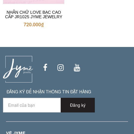
NHẪN CHỮ LOVE BẠC CAO
CẤP JR1025 JYME JEWELRY
720.000
₫
ĐĂNG KÝ ĐỂ NHẬN THÔNG TIN ĐẶT HÀNG
Đăng ký
VỀ JYME