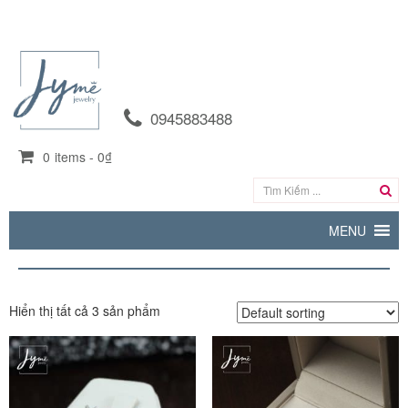
0945883488
0
items -
0₫
MENU
Hiển thị tất cả 3 sản phẩm