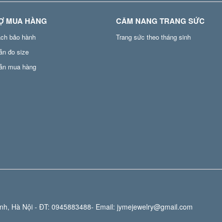
Ợ MUA HÀNG
CẨM NANG TRANG SỨC
ách bảo hành
Trang sức theo tháng sinh
ẫn đo size
ẫn mua hàng
h, Hà Nội - ĐT:
0945883488
- Email:
jymejewelry@gmail.com