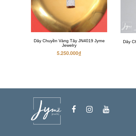
Dây Chuyền Vàng Tây JN4019 Jyme
Dây C
Jewelry
5.250.000
₫