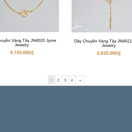
huyền Vàng Tây JN4020 Jyme
Dây Chuyền Vàng Tây JN402
Jewelry
Jewelry
4.150.000
₫
5.650.000
₫
1
2
3
4
→