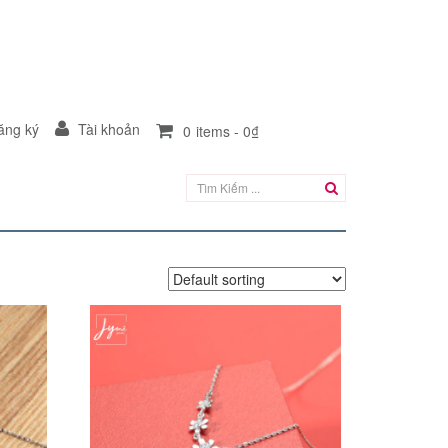
ng ký
Tài khoản
0
items -
0₫