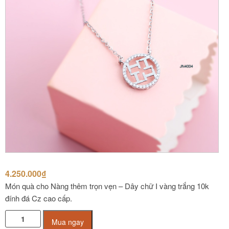
4.250.000
₫
Món quà cho Nàng thêm trọn vẹn – Dây chữ I vàng trắng 10k
đính đá Cz cao cấp.
Dây
Mua ngay
vàng