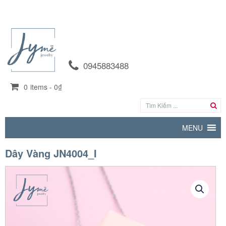
0945883488
0
items -
0₫
MENU
Dây Vàng JN4004_I