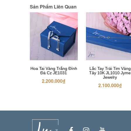
Sản Phẩm Liên Quan
Hoa Tai Vàng Trắng Đính
Lắc Tay Trái Tim Vàng
Đá Cz JE1031
Tây 10K JL1010 Jyme
Jewelry
2.200.000
₫
2.100.000
₫