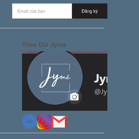
Đăng ký
Theo Dõi Jyme