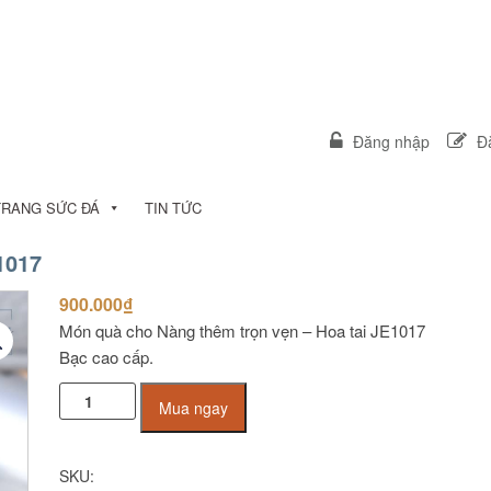
Đăng nhập
Đă
TRANG SỨC ĐÁ
TIN TỨC
1017
900.000
₫
Món quà cho Nàng thêm trọn vẹn – Hoa tai JE1017
Bạc cao cấp.
Hoa
Mua ngay
tai
Bạc
cao
SKU:
cấp