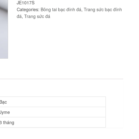
JE1017S
đính
Categories:
Bông tai bạc đính đá
,
Trang sức bạc đính
đá
đá
,
Trang sức đá
Cz
JE1017
quantity
Bạc
Jyme
3 tháng