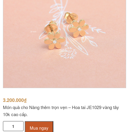
3.200.000
₫
Món quà cho Nàng thêm trọn vẹn – Hoa tai JE1029 vàng tây
10k cao cấp.
Hoa
Mua ngay
tai