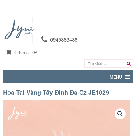
0945883488
0
items -
0₫
MENU
Hoa Tai Vàng Tây Đính Đá Cz JE1029