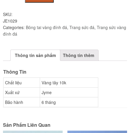
vàng
tây
SKU:
đính
JE1029
đá
Categories:
Bông tai vàng đính đá
,
Trang sức đá
,
Trang sức vàng
Cz
đính đá
JE1029
quantity
Thông tin sản phẩm
Thông tin thêm
Thông Tin
Chất liệu
Vàng tây 10k
Xuất xứ
Jyme
Bảo hành
6 tháng
Sản Phẩm Liên Quan