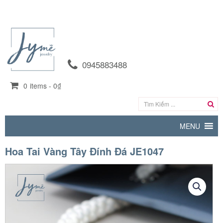
0945883488
0
items -
0₫
MENU
Hoa Tai Vàng Tây Đính Đá JE1047