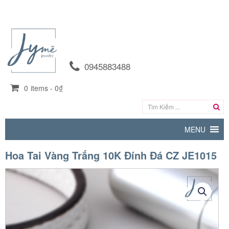
0945883488
0
items -
0₫
MENU
Hoa Tai Vàng Trắng 10K Đính Đá CZ JE1015