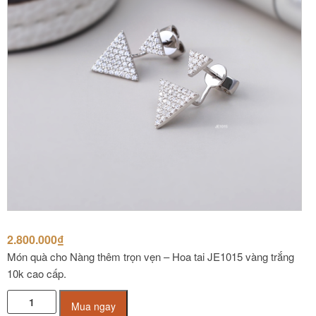
2.800.000
₫
Món quà cho Nàng thêm trọn vẹn – Hoa tai JE1015 vàng trắng
10k cao cấp.
Hoa
Mua ngay
tai