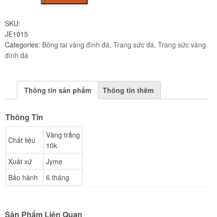
vàng
trắng
SKU:
10K
JE1015
đính
Categories:
Bông tai vàng đính đá
,
Trang sức đá
,
Trang sức vàng
đá
đính đá
CZ
JE1015
quantity
Thông tin sản phẩm
Thông tin thêm
Thông Tin
Vàng trắng
Chất liệu
10k
Xuất xứ
Jyme
Bảo hành
6 tháng
Sản Phẩm Liên Quan