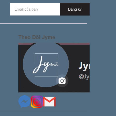
Đăng ký
Theo Dõi Jyme