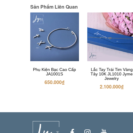
Sản Phẩm Liên Quan
Phụ Kiện Bạc Cao Cấp
Lắc Tay Trái Tim Vàng
JA1001S
Tây 10K JL1010 Jyme
Jewelry
650.000
₫
2.100.000
₫