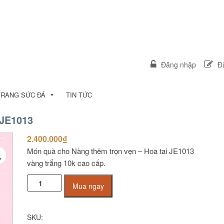
Đăng nhập
Đă
TRANG SỨC ĐÁ
TIN TỨC
 JE1013
2.400.000
₫
Món quà cho Nàng thêm trọn vẹn – Hoa tai JE1013
vàng trắng 10k cao cấp.
Hoa
Mua ngay
tai
vàng
trắng
SKU:
10K