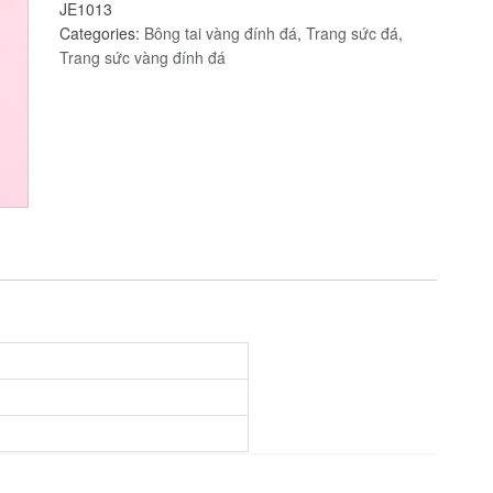
JE1013
đính
Categories:
Bông tai vàng đính đá
,
Trang sức đá
,
đá
Trang sức vàng đính đá
cz
JE1013
quantity