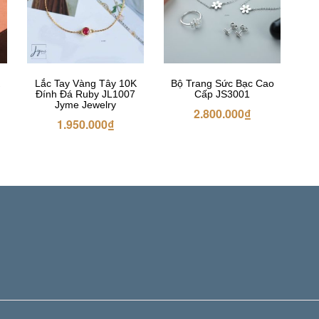
Lắc Tay Vàng Tây 10K
Bộ Trang Sức Bạc Cao
Đính Đá Ruby JL1007
Cấp JS3001
Jyme Jewelry
2.800.000
₫
1.950.000
₫