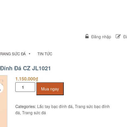
Đăng nhập
Đă
TRANG SỨC ĐÁ
TIN TỨC
 Đính Đá CZ JL1021
1.150.000
₫
Lắc
Mua ngay
Tay
Bạc
Cao
Categories:
Lắc tay bạc đính đá
,
Trang sức bạc đính
Cấp
đá
,
Trang sức đá
Xi
Vàng