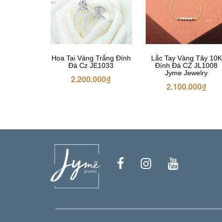
Hoa Tai Vàng Trắng Đính
Lắc Tay Vàng Tây 10K
Đá Cz JE1033
Đính Đá CZ JL1008
Jyme Jewelry
2.200.000
₫
2.100.000
₫