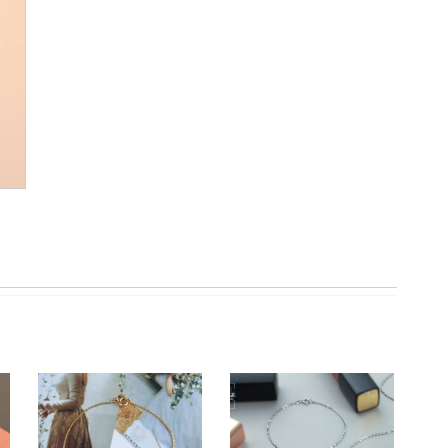
Trắng
Đính
Đá
CZ
JL1021
quantity