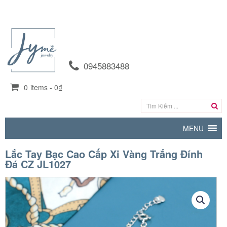
0945883488
0
items -
0₫
MENU
Lắc Tay Bạc Cao Cấp Xi Vàng Trắng Đính
Đá CZ JL1027