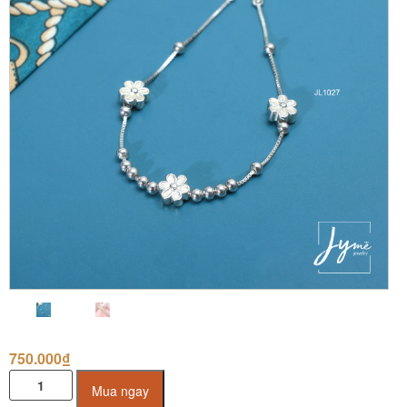
750.000
₫
Lắc
Mua ngay
Tay