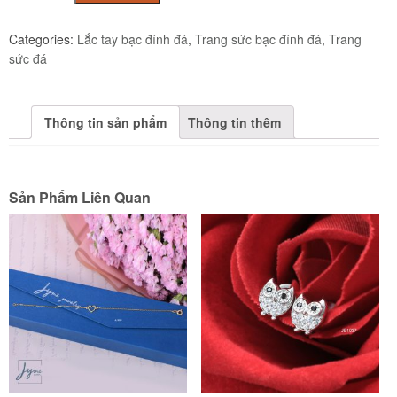
Bạc
Cao
Categories:
Lắc tay bạc đính đá
,
Trang sức bạc đính đá
,
Trang
Cấp
sức đá
Xi
Vàng
Trắng
Thông tin sản phẩm
Thông tin thêm
Đính
Đá
CZ
JL1027
Sản Phẩm Liên Quan
quantity