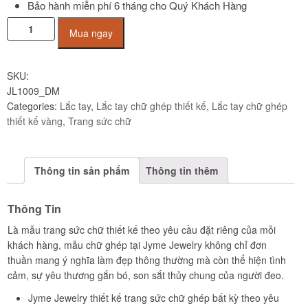
Bảo hành miễn phí 6 tháng cho Quý Khách Hàng
Lắc
Mua ngay
tay
chữ
ghép
SKU:
DM
JL1009_DM
vàng
Categories:
Lắc tay
,
Lắc tay chữ ghép thiết kế
,
Lắc tay chữ ghép
tây
thiết kế vàng
,
Trang sức chữ
10K
JL1009
Jyme
Thông tin sản phẩm
Thông tin thêm
Jewelry
quantity
Thông Tin
Là mẫu trang sức chữ thiết kế theo yêu cầu đặt riêng của mỗi
khách hàng, mẫu chữ ghép tại Jyme Jewelry không chỉ đơn
thuần mang ý nghĩa làm đẹp thông thường mà còn thể hiện tình
cảm, sự yêu thương gắn bó, son sắt thủy chung của người đeo.
Jyme Jewelry thiết kế trang sức chữ ghép bất kỳ theo yêu