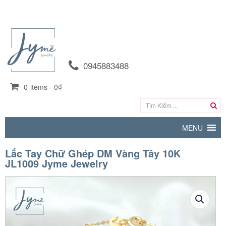
0945883488
0
items -
0₫
MENU
Lắc Tay Chữ Ghép DM Vàng Tây 10K
JL1009 Jyme Jewelry