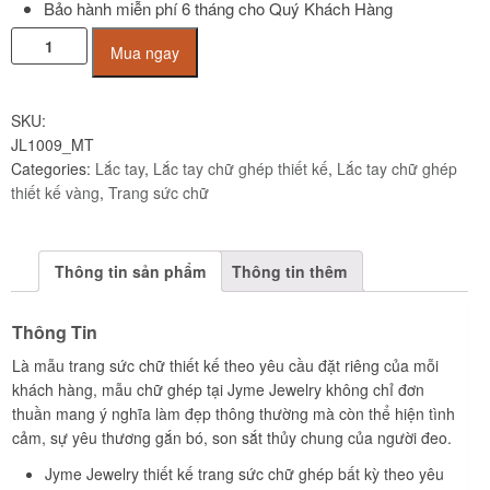
Bảo hành miễn phí 6 tháng cho Quý Khách Hàng
Lắc
Mua ngay
tay
chữ
ghép
SKU:
MT
JL1009_MT
vàng
Categories:
Lắc tay
,
Lắc tay chữ ghép thiết kế
,
Lắc tay chữ ghép
tây
thiết kế vàng
,
Trang sức chữ
10K
JL1009
Jyme
Thông tin sản phẩm
Thông tin thêm
Jewelry
quantity
Thông Tin
Là mẫu trang sức chữ thiết kế theo yêu cầu đặt riêng của mỗi
khách hàng, mẫu chữ ghép tại Jyme Jewelry không chỉ đơn
thuần mang ý nghĩa làm đẹp thông thường mà còn thể hiện tình
cảm, sự yêu thương gắn bó, son sắt thủy chung của người đeo.
Jyme Jewelry thiết kế trang sức chữ ghép bất kỳ theo yêu