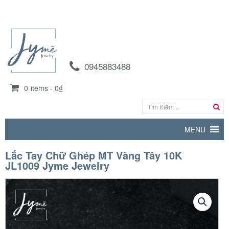
0945883488
0
items -
0₫
MENU
Lắc Tay Chữ Ghép MT Vàng Tây 10K
JL1009 Jyme Jewelry