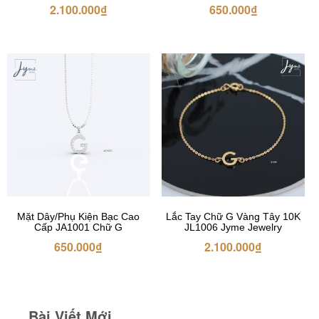
2.100.000
₫
650.000
₫
Mặt Dây/Phụ Kiện Bạc Cao
Lắc Tay Chữ G Vàng Tây 10K
Cấp JA1001 Chữ G
JL1006 Jyme Jewelry
650.000
₫
2.100.000
₫
Bài Viết Mới