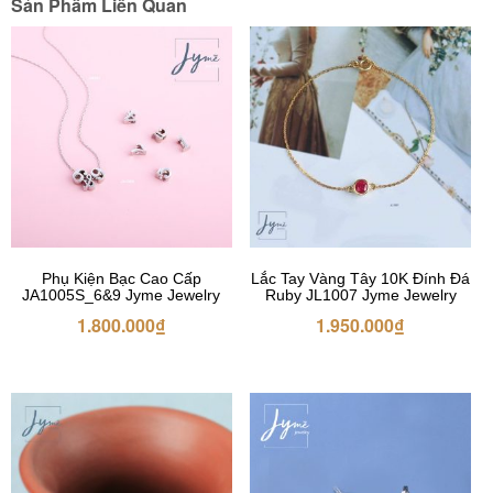
Sản Phẩm Liên Quan
Phụ Kiện Bạc Cao Cấp
Lắc Tay Vàng Tây 10K Đính Đá
JA1005S_6&9 Jyme Jewelry
Ruby JL1007 Jyme Jewelry
1.800.000
₫
1.950.000
₫