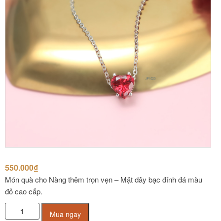
550.000
₫
Món quà cho Nàng thêm trọn vẹn – Mặt dây bạc đính đá màu
đỏ cao cấp.
Mặt
Mua ngay
dây