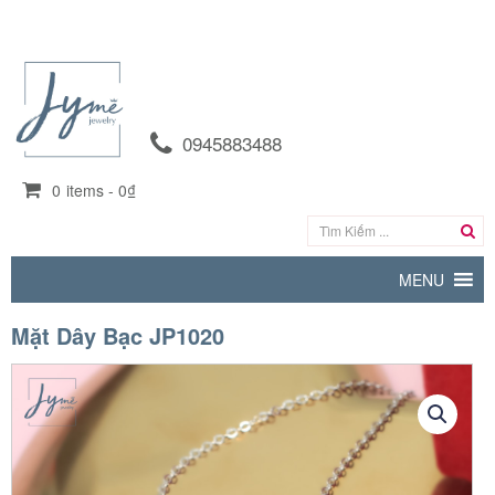
0945883488
0
items -
0₫
MENU
Mặt Dây Bạc JP1020