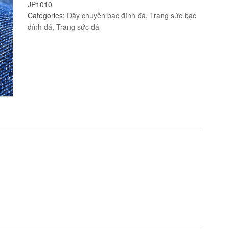
JP1010
JP1010
Categories:
Dây chuyền bạc đính đá
,
Trang sức bạc
Jyme
đính đá
,
Trang sức đá
Jewelry
quantity