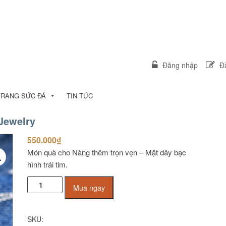
Đăng nhập
Đă
TRANG SỨC ĐÁ
TIN TỨC
Jewelry
550.000
₫
Món quà cho Nàng thêm trọn vẹn – Mặt dây bạc
hình trái tim.
Mặt
Mua ngay
dây
Bạc
cao
SKU:
cấp