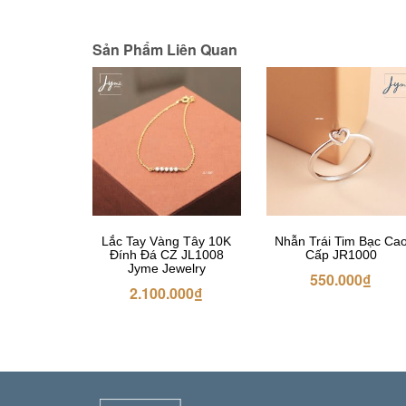
Sản Phẩm Liên Quan
Lắc Tay Vàng Tây 10K
Nhẫn Trái Tim Bạc Ca
Đính Đá CZ JL1008
Cấp JR1000
Jyme Jewelry
550.000
₫
2.100.000
₫