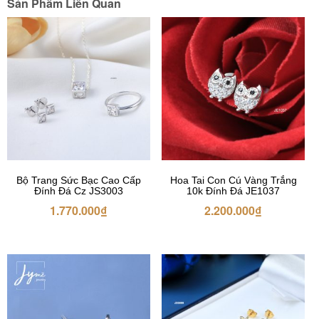
Sản Phẩm Liên Quan
Bộ Trang Sức Bạc Cao Cấp
Hoa Tai Con Cú Vàng Trắng
Đính Đá Cz JS3003
10k Đính Đá JE1037
1.770.000
₫
2.200.000
₫