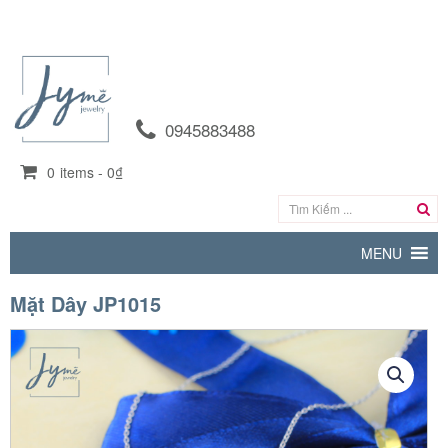
0945883488
0
items -
0₫
MENU
Mặt Dây JP1015