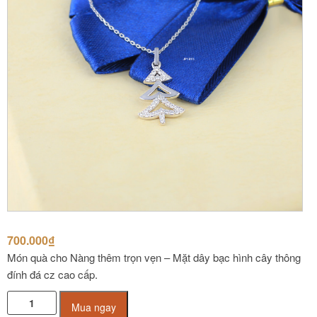
700.000
₫
Món quà cho Nàng thêm trọn vẹn – Mặt dây bạc hình cây thông
đính đá cz cao cấp.
Mặt
Mua ngay
dây