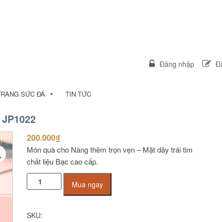
Đăng nhập
Đă
TRANG SỨC ĐÁ
TIN TỨC
 JP1022
200.000
₫
Món quà cho Nàng thêm trọn vẹn – Mặt dây trái tim
chất liệu Bạc cao cấp.
Mặt
Mua ngay
dây
bạc
cao
SKU:
cấp