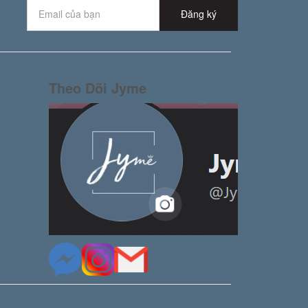
Đăng ký
Theo Dõi Jyme