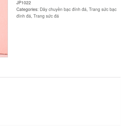
JP1022
xi
Categories:
Dây chuyền bạc đính đá
,
Trang sức bạc
vàng
đính đá
,
Trang sức đá
trắng
JP1022
quantity