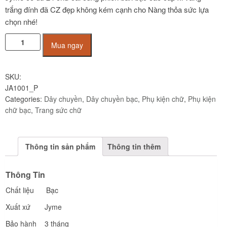
trắng đính đã CZ đẹp không kém cạnh cho Nàng thỏa sức lựa
chọn nhé!
Mặt
Mua ngay
dây/Phụ
kiện
Bạc
SKU:
cao
JA1001_P
cấp
Categories:
Dây chuyền
,
Dây chuyền bạc
,
Phụ kiện chữ
,
Phụ kiện
JA1001
chữ bạc
,
Trang sức chữ
chữ
P
quantity
Thông tin sản phẩm
Thông tin thêm
Thông Tin
Chất liệu Bạc
Xuất xứ Jyme
Bảo hành 3 tháng