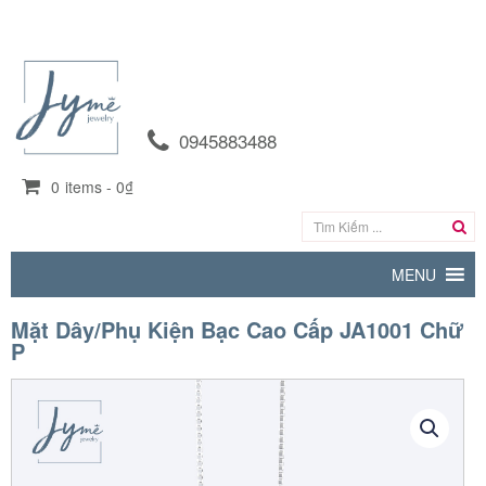
0945883488
0
items -
0₫
MENU
Mặt Dây/Phụ Kiện Bạc Cao Cấp JA1001 Chữ
P