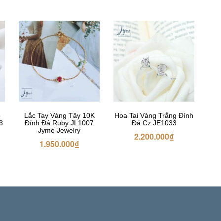
o
Lắc Tay Vàng Tây 10K
Hoa Tai Vàng Trắng Đính
3
Đính Đá Ruby JL1007
Đá Cz JE1033
Jyme Jewelry
2.200.000
₫
1.950.000
₫