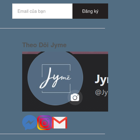
Đăng ký
Theo Dõi Jyme