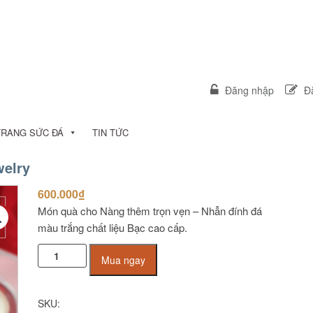
Đăng nhập
Đă
TRANG SỨC ĐÁ
TIN TỨC
elry
600.000
₫
Món quà cho Nàng thêm trọn vẹn – Nhẫn đính đá
màu trắng chất liệu Bạc cao cấp.
Nhẫn
Mua ngay
bạc
cao
cấp
SKU:
JR1035