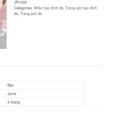
JR1035
Jyme
Categories:
Nhẫn bạc đính đá
,
Trang sức bạc đính
Jewelry
đá
,
Trang sức đá
quantity
Bạc
Jyme
3 tháng