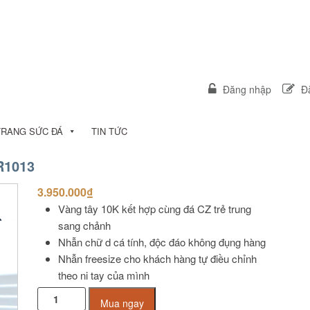
Đăng nhập
Đă
TRANG SỨC ĐÁ
TIN TỨC
R1013
3.950.000
₫
Vàng tây 10K kết hợp cùng đá CZ trẻ trung
sang chảnh
Nhẫn chữ d cá tính, độc đáo không đụng hàng
Nhẫn freesize cho khách hàng tự điều chỉnh
theo ni tay của mình
Nhẫn
Mua ngay
chữ