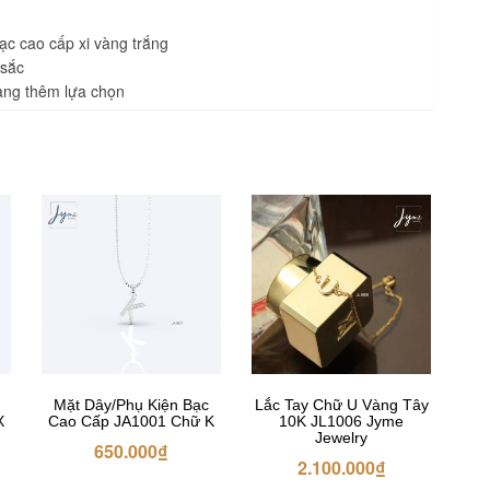
ạc cao cấp xi vàng trắng
 sắc
àng thêm lựa chọn
Mặt Dây/Phụ Kiện Bạc
Lắc Tay Chữ U Vàng Tây
X
Cao Cấp JA1001 Chữ K
10K JL1006 Jyme
Jewelry
650.000
₫
2.100.000
₫