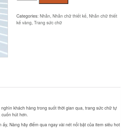
d
vàng
Categories:
Nhẫn
,
Nhẫn chữ thiết kế
,
Nhẫn chữ thiết
tây
kế vàng
,
Trang sức chữ
đính
đá
CZ
JR1013
quantity
 nghìn khách hàng trong suốt thời gian qua, trang sức chữ tự
 cuốn hút hơn.
ấy, Nàng hãy điểm qua ngay vài nét nổi bật của item siêu hot