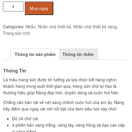
Nhẫn
Mua ngay
chữ
H
vàng
Categories:
Nhẫn
,
Nhẫn chữ thiết kế
,
Nhẫn chữ thiết kế vàng
,
trắng
Trang sức chữ
đính
đá
CZ
Thông tin sản phẩm
Thông tin thêm
JR1013
quantity
Thông Tin
Là mẫu trang sức được tin tưởng và lựa chọn bởi hàng nghìn
khách hàng trong suốt thời gian qua, trang sức chữ tự hào là
thương hiệu giúp Nàng đẹp hơn, duyên dáng và cuốn hút hơn.
Chẳng cần bàn cãi về nét sang chảnh cuốn hút của em ấy, Nàng
hãy điểm qua ngay vài nét nổi bật của item siêu hot này nhé!
Đủ 24 chữ cái
4 phiên bản vàng trắng, vàng tây, vàng hồng và bạc cao cấp
xi vàng trắng