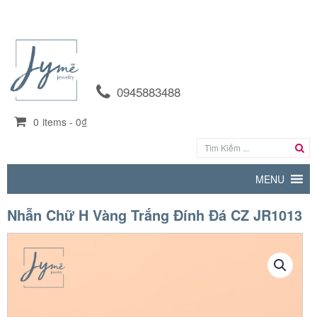
0945883488
0
items -
0₫
MENU
Nhẫn Chữ H Vàng Trắng Đính Đá CZ JR1013