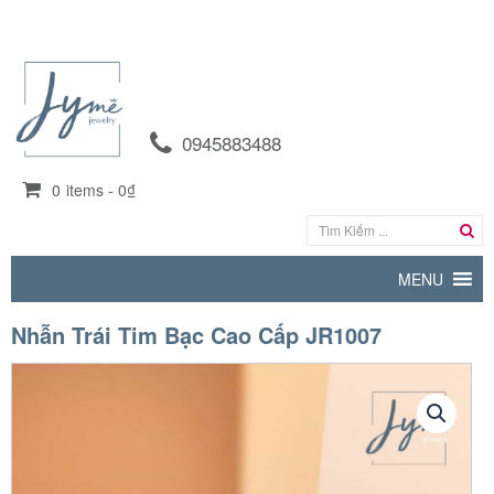
0945883488
0
items -
0₫
MENU
Nhẫn Trái Tim Bạc Cao Cấp JR1007