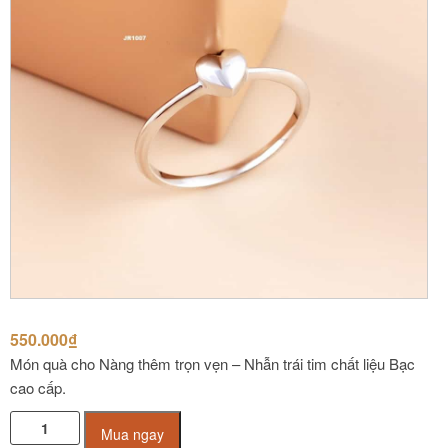
550.000
₫
Món quà cho Nàng thêm trọn vẹn – Nhẫn trái tim chất liệu Bạc
cao cấp.
Nhẫn
Mua ngay
trái