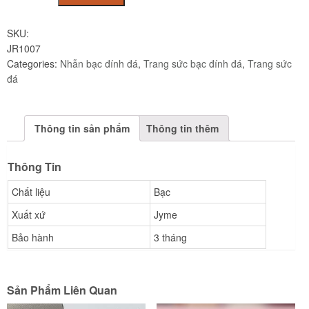
tim
bạc
SKU:
cao
JR1007
cấp
Categories:
Nhẫn bạc đính đá
,
Trang sức bạc đính đá
,
Trang sức
JR1007
đá
quantity
Thông tin sản phẩm
Thông tin thêm
Thông Tin
Chất liệu
Bạc
Xuất xứ
Jyme
Bảo hành
3 tháng
Sản Phẩm Liên Quan