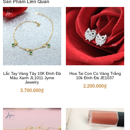
Sản Phẩm Liên Quan
Lắc Tay Vàng Tây 10K Đính Đá
Hoa Tai Con Cú Vàng Trắng
Màu Xanh JL1011 Jyme
10k Đính Đá JE1037
Jewelry
2.200.000
₫
3.700.000
₫