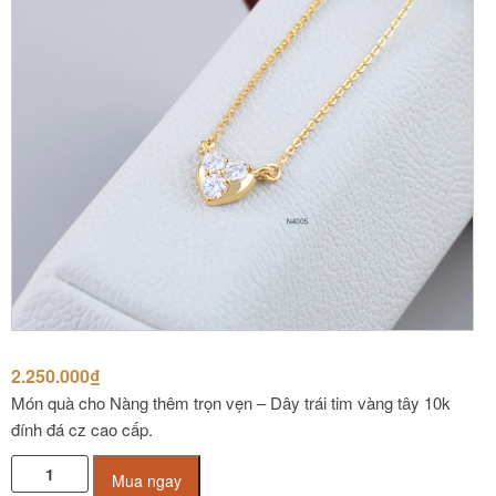
2.250.000
₫
Món quà cho Nàng thêm trọn vẹn – Dây trái tim vàng tây 10k
đính đá cz cao cấp.
Dây
Mua ngay
vàng