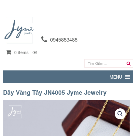
0945883488
0
items -
0₫
MENU
Dây Vàng Tây JN4005 Jyme Jewelry