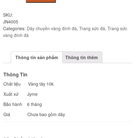
tây
JN4005
SKU:
Jyme
JN4005
Jewelry
Categories:
Dây chuyền vàng đính đá
,
Trang sức đá
,
Trang sức
quantity
vàng đính đá
Thông tin sản phẩm
Thông tin thêm
Thông Tin
Chất liệu Vàng tây 10k
Xuất xứ Jyme
Bảo hành 6 tháng
Giá Chưa bao gồm dây