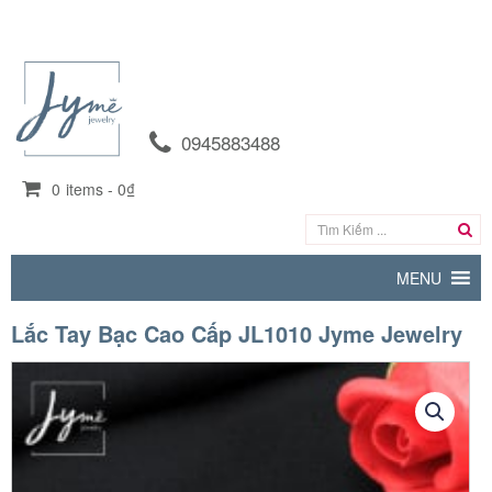
0945883488
0
items -
0₫
MENU
Lắc Tay Bạc Cao Cấp JL1010 Jyme Jewelry