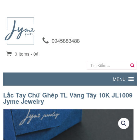
0945883488
0
items -
0₫
MENU
Lắc Tay Chữ Ghép TL Vàng Tây 10K JL1009
Jyme Jewelry