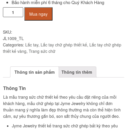
Bảo hành miễn phí 6 tháng cho Quý Khách Hàng
Lắc
Mua ngay
tay
chữ
ghép
SKU:
TL
JL1009_TL
vàng
Categories:
Lắc tay
,
Lắc tay chữ ghép thiết kế
,
Lắc tay chữ ghép
tây
thiết kế vàng
,
Trang sức chữ
10K
JL1009
Jyme
Thông tin sản phẩm
Thông tin thêm
Jewelry
quantity
Thông Tin
Là mẫu trang sức chữ thiết kế theo yêu cầu đặt riêng của mỗi
khách hàng, mẫu chữ ghép tại Jyme Jewelry không chỉ đơn
thuần mang ý nghĩa làm đẹp thông thường mà còn thể hiện tình
cảm, sự yêu thương gắn bó, son sắt thủy chung của người đeo.
Jyme Jewelry thiết kế trang sức chữ ghép bất kỳ theo yêu