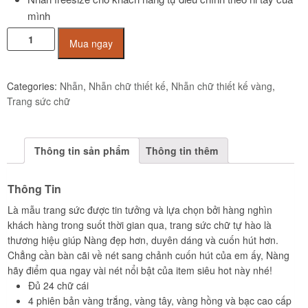
mình
Nhẫn
Mua ngay
chữ
H
vàng
Categories:
Nhẫn
,
Nhẫn chữ thiết kế
,
Nhẫn chữ thiết kế vàng
,
tây
Trang sức chữ
đính
đá
CZ
Thông tin sản phẩm
Thông tin thêm
JR1013
quantity
Thông Tin
Là mẫu trang sức được tin tưởng và lựa chọn bởi hàng nghìn
khách hàng trong suốt thời gian qua, trang sức chữ tự hào là
thương hiệu giúp Nàng đẹp hơn, duyên dáng và cuốn hút hơn.
Chẳng cần bàn cãi về nét sang chảnh cuốn hút của em ấy, Nàng
hãy điểm qua ngay vài nét nổi bật của item siêu hot này nhé!
Đủ 24 chữ cái
4 phiên bản vàng trắng, vàng tây, vàng hồng và bạc cao cấp