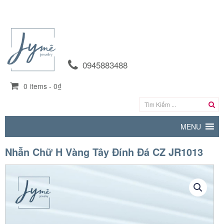
0945883488
0
items -
0₫
MENU
Nhẫn Chữ H Vàng Tây Đính Đá CZ JR1013