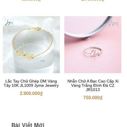
Lắc Tay Chữ Ghép DM Vàng
Nhẫn Chữ A Bạc Cao Cấp Xi
Tây 10K JL1009 Jyme Jewelry
Vàng Trắng Đính Đá CZ
JR1013
2.900.000
₫
750.000
₫
Bài Viết Mới